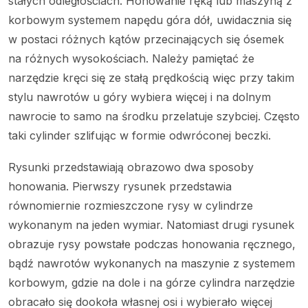
stałych odległościach. Honowanie ręką lub maszyną z
korbowym systemem napędu góra dół, uwidacznia się
w postaci różnych kątów przecinających się ósemek
na różnych wysokościach. Należy pamiętać że
narzędzie kręci się ze stałą prędkością więc przy takim
stylu nawrotów u góry wybiera więcej i na dolnym
nawrocie to samo na środku przelatuje szybciej. Często
taki cylinder szlifując w formie odwróconej beczki.
Rysunki przedstawiają obrazowo dwa sposoby
honowania. Pierwszy rysunek przedstawia
równomiernie rozmieszczone rysy w cylindrze
wykonanym na jeden wymiar. Natomiast drugi rysunek
obrazuje rysy powstałe podczas honowania ręcznego,
bądź nawrotów wykonanych na maszynie z systemem
korbowym, gdzie na dole i na górze cylindra narzędzie
obracało się dookoła własnej osi i wybierało więcej