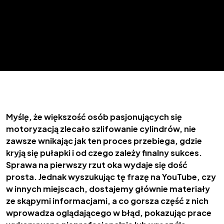
SZLIF
CYLINDRÓW
Myślę, że większość osób pasjonujących się
motoryzacją zlecało szlifowanie cylindrów, nie
Proces któremu przyjrzeliśmy się z bliska. Zapoznaj się z naszym
zawsze wnikając jak ten proces przebiega, gdzie
materiałem, spójrz na swój cylinder z inną wiedzą.
kryją się pułapki i od czego zależy finalny sukces.
Sprawa na pierwszy rzut oka wydaje się dość
prosta. Jednak wyszukując tę frazę na YouTube, czy
w innych miejscach, dostajemy głównie materiały
ze skąpymi informacjami, a co gorsza część z nich
wprowadza oglądającego w błąd, pokazując prace