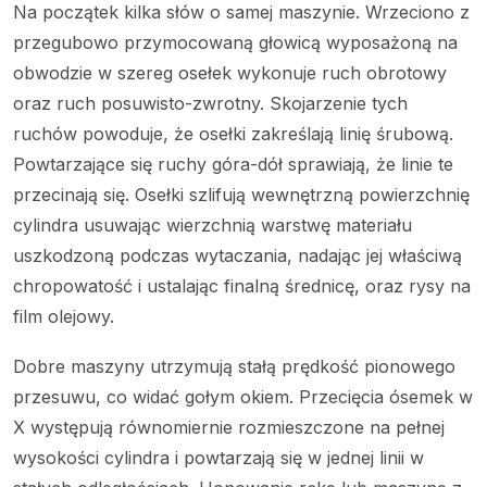
Na początek kilka słów o samej maszynie. Wrzeciono z
przegubowo przymocowaną głowicą wyposażoną na
obwodzie w szereg osełek wykonuje ruch obrotowy
oraz ruch posuwisto-zwrotny. Skojarzenie tych
ruchów powoduje, że osełki zakreślają linię śrubową.
Powtarzające się ruchy góra-dół sprawiają, że linie te
przecinają się. Osełki szlifują wewnętrzną powierzchnię
cylindra usuwając wierzchnią warstwę materiału
uszkodzoną podczas wytaczania, nadając jej właściwą
chropowatość i ustalając finalną średnicę, oraz rysy na
film olejowy.
Dobre maszyny utrzymują stałą prędkość pionowego
przesuwu, co widać gołym okiem. Przecięcia ósemek w
X występują równomiernie rozmieszczone na pełnej
wysokości cylindra i powtarzają się w jednej linii w