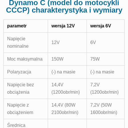
Dynamo C (model do motocykli
CCCP) charakterystyka i wymiary
parametr
wersja 12V
wersja 6V
Napięcie
12V
6V
nominalne
Moc maksymalna
150W
75W
Polaryzacja
(-) na masie
(-) na masie
Napięcie bez
14,4V
7,2V
obciążenia
(1200obr/min)
(1200obr/min)
Napięcie z
14,4V (80W
7,2V (50W
obciążeniem
2100obr/min)
1600obr/min)
Średnica